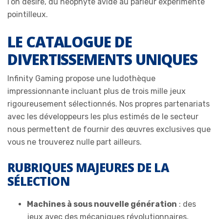
l’on désire, du néophyte avide au parieur expérimenté
pointilleux.
LE CATALOGUE DE
DIVERTISSEMENTS UNIQUES
Infinity Gaming propose une ludothèque
impressionnante incluant plus de trois mille jeux
rigoureusement sélectionnés. Nos propres partenariats
avec les développeurs les plus estimés de le secteur
nous permettent de fournir des œuvres exclusives que
vous ne trouverez nulle part ailleurs.
RUBRIQUES MAJEURES DE LA
SÉLECTION
Machines à sous nouvelle génération
: des
jeux avec des mécaniques révolutionnaires,