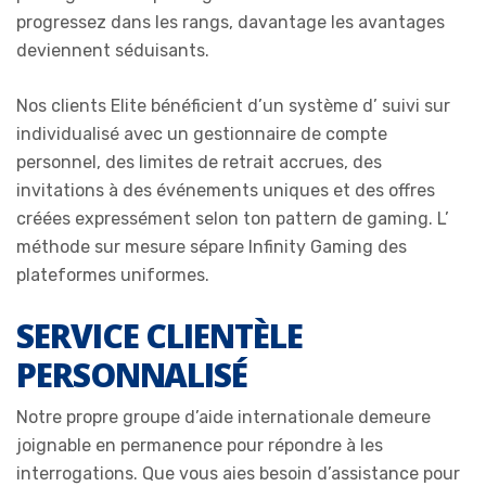
progressez dans les rangs, davantage les avantages
deviennent séduisants.
Nos clients Elite bénéficient d’un système d’ suivi sur
individualisé avec un gestionnaire de compte
personnel, des limites de retrait accrues, des
invitations à des événements uniques et des offres
créées expressément selon ton pattern de gaming. L’
méthode sur mesure sépare Infinity Gaming des
plateformes uniformes.
SERVICE CLIENTÈLE
PERSONNALISÉ
Notre propre groupe d’aide internationale demeure
joignable en permanence pour répondre à les
interrogations. Que vous aies besoin d’assistance pour