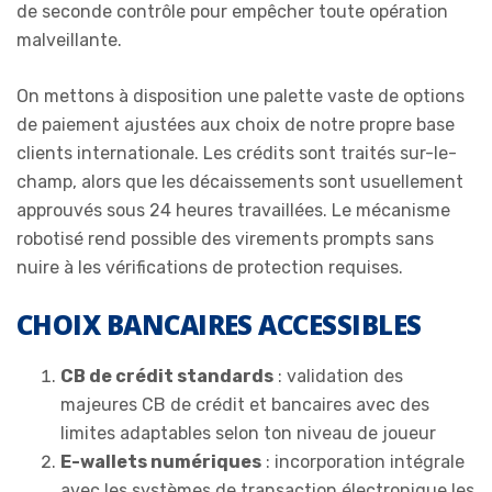
de seconde contrôle pour empêcher toute opération
malveillante.
On mettons à disposition une palette vaste de options
de paiement ajustées aux choix de notre propre base
clients internationale. Les crédits sont traités sur-le-
champ, alors que les décaissements sont usuellement
approuvés sous 24 heures travaillées. Le mécanisme
robotisé rend possible des virements prompts sans
nuire à les vérifications de protection requises.
CHOIX BANCAIRES ACCESSIBLES
CB de crédit standards
: validation des
majeures CB de crédit et bancaires avec des
limites adaptables selon ton niveau de joueur
E-wallets numériques
: incorporation intégrale
avec les systèmes de transaction électronique les