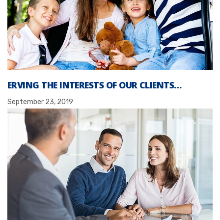
ERVING THE INTERESTS OF OUR CLIENTS…
September 23, 2019