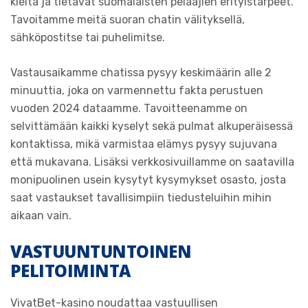
kieltä ja tietävät suomalaisten pelaajien erityistarpeet.
Tavoitamme meitä suoran chatin välityksellä,
sähköpostitse tai puhelimitse.
Vastausaikamme chatissa pysyy keskimäärin alle 2
minuuttia, joka on varmennettu fakta perustuen
vuoden 2024 dataamme. Tavoitteenamme on
selvittämään kaikki kyselyt sekä pulmat alkuperäisessä
kontaktissa, mikä varmistaa elämys pysyy sujuvana
että mukavana. Lisäksi verkkosivuillamme on saatavilla
monipuolinen usein kysytyt kysymykset osasto, josta
saat vastaukset tavallisimpiin tiedusteluihin mihin
aikaan vain.
VASTUUNTUNTOINEN
PELITOIMINTA
VivatBet-kasino noudattaa vastuullisen