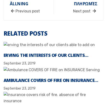
ÅLLNING
ΠΛΗΡΩΜΈΣ
Previous post
Next post
RELATED POSTS
ERVING THE INTERESTS OF OUR CLIENTS…
September 23, 2019
AMBULANCE COVERS OF FIRE ON INSURANCE…
September 23, 2019