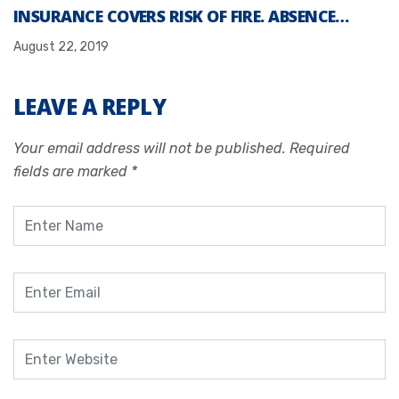
INSURANCE COVERS RISK OF FIRE. ABSENCE…
August 22, 2019
LEAVE A REPLY
Your email address will not be published.
Required
fields are marked
*