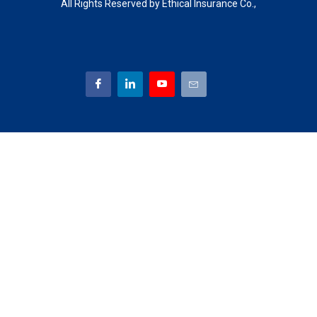
All Rights Reserved by Ethical Insurance Co.,