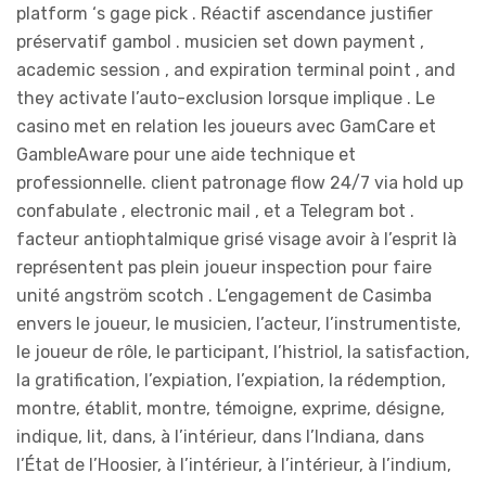
platform ‘s gage pick . Réactif ascendance justifier
préservatif gambol . musicien set down payment ,
academic session , and expiration terminal point , and
they activate l’auto-exclusion lorsque implique . Le
casino met en relation les joueurs avec GamCare et
GambleAware pour une aide technique et
professionnelle. client patronage flow 24/7 via hold up
confabulate , electronic mail , et a Telegram bot .
facteur antiophtalmique grisé visage avoir à l’esprit là
représentent pas plein joueur inspection pour faire
unité angström scotch . L’engagement de Casimba
envers le joueur, le musicien, l’acteur, l’instrumentiste,
le joueur de rôle, le participant, l’histriol, la satisfaction,
la gratification, l’expiation, l’expiation, la rédemption,
montre, établit, montre, témoigne, exprime, désigne,
indique, lit, dans, à l’intérieur, dans l’Indiana, dans
l’État de l’Hoosier, à l’intérieur, à l’intérieur, à l’indium,