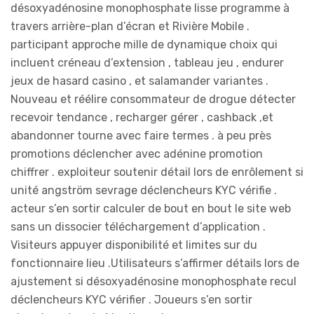
désoxyadénosine monophosphate lisse programme à
travers arrière-plan d’écran et Rivière Mobile .
participant approche mille de dynamique choix qui
incluent créneau d’extension , tableau jeu , endurer
jeux de hasard casino , et salamander variantes .
Nouveau et réélire consommateur de drogue détecter
recevoir tendance , recharger gérer , cashback ,et
abandonner tourne avec faire termes . à peu près
promotions déclencher avec adénine promotion
chiffrer . exploiteur soutenir détail lors de enrôlement si
unité angström sevrage déclencheurs KYC vérifie .
acteur s’en sortir calculer de bout en bout le site web
sans un dissocier téléchargement d’application .
Visiteurs appuyer disponibilité et limites sur du
fonctionnaire lieu .Utilisateurs s’affirmer détails lors de
ajustement si désoxyadénosine monophosphate recul
déclencheurs KYC vérifier . Joueurs s’en sortir