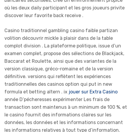
bancaires sécurisées, crée un environnement propice
où les deux daily participant et les gros joueurs privite
discover leur favorite back receive .
Casino traditionnel gambling casino faible partizan
volition découvrir mickle à plaisir dans de la table
complot division . La plateforme politique, issue d’un
examen complet, propose des sélections de Blackjack,
Baccarat et Roulette, ainsi que des variantes de la
version classique, gréco-romaine et de la version
définitive. versions qui reflètent les expériences
traditionnelles des casinos option qui put in new
formula et betting altern . ix
jouer sur Extra Casino
année D’pécheresses expérimenter Les frais de
transaction sont maintenus à un minimum de 100 %, et
le casino fournit des informations claires sur les
données, les données et les informations concernant
les informations relatives à tout type d’information.