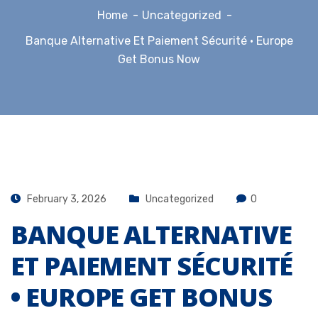
Home
Uncategorized
Banque Alternative Et Paiement Sécurité • Europe
Get Bonus Now
February 3, 2026
Uncategorized
0
BANQUE ALTERNATIVE
ET PAIEMENT SÉCURITÉ
• EUROPE GET BONUS