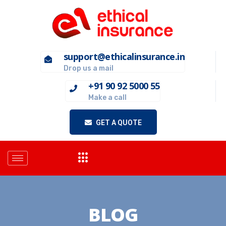
support@ethicalinsurance.in
Drop us a mail
+91 90 92 5000 55
Make a call
GET A QUOTE
BLOG