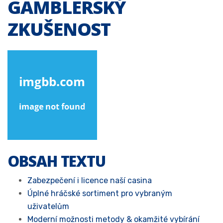
GAMBLERSKÝ
ZKUŠENOST
OBSAH TEXTU
Zabezpečení i licence naší casina
Úplné hráčské sortiment pro vybraným
uživatelům
Moderní možnosti metody & okamžité vybírání