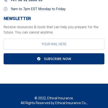
9am to 7pm EST Monday to Friday
NEWSLETTER
Receive resources & tools that can help you prepare for the
future. You can cancel anytime.
SUBSCRIBE NOW
© 2022, Ethical Insurance.
All Rights Reserved by Ethical Insurance Co.,