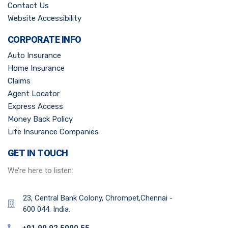
Contact Us
Website Accessibility
CORPORATE INFO
Auto Insurance
Home Insurance
Claims
Agent Locator
Express Access
Money Back Policy
Life Insurance Companies
GET IN TOUCH
We’re here to listen:
23, Central Bank Colony, Chrompet,Chennai -
600 044. India.
+91 90 92 5000 55