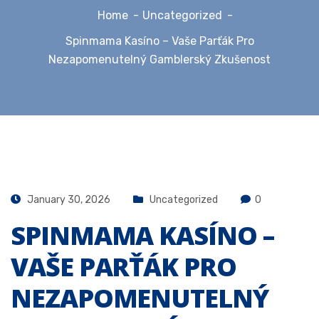
Home
Uncategorized
Spinmama Kasíno – Vaše Parťák Pro
Nezapomenutelný Gamblerský Zkušenost
January 30, 2026
Uncategorized
0
SPINMAMA KASÍNO –
VAŠE PARŤÁK PRO
NEZAPOMENUTELNÝ