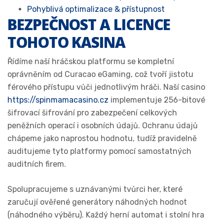
Pohyblivá optimalizace & přístupnost
BEZPEČNOST A LICENCE
TOHOTO KASINA
Řídíme naší hráčskou platformu se kompletní
oprávněním od Curacao eGaming, což tvoří jistotu
férového přístupu vůči jednotlivým hráči. Naší casino
https://spinmamacasino.cz
implementuje 256-bitové
šifrovací šifrování pro zabezpečení celkových
peněžních operací i osobních údajů. Ochranu údajů
chápeme jako naprostou hodnotu, tudíž pravidelně
auditujeme tyto platformy pomocí samostatných
auditních firem.
Spolupracujeme s uznávanými tvůrci her, které
zaručují ověřené generátory náhodných hodnot
(náhodného výběru). Každý herní automat i stolní hra