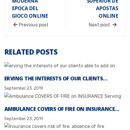
MODERNA
SUPERIOR DE
EPOCA DEL
APOSTAS
GIOCO ONLINE
ONLINE
Previous post
Next post
RELATED POSTS
ERVING THE INTERESTS OF OUR CLIENTS…
September 23, 2019
AMBULANCE COVERS OF FIRE ON INSURANCE…
September 23, 2019